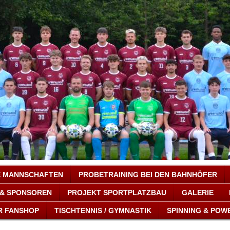
E MANNSCHAFTEN
PROBETRAINING BEI DEN BAHNHÖFER
 & SPONSOREN
PROJEKT SPORTPLATZBAU
GALERIE
R FANSHOP
TISCHTENNIS / GYMNASTIK
SPINNING & POW