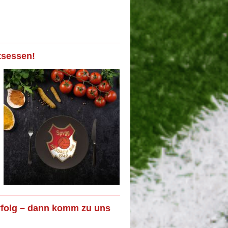
tsessen!
rfolg – dann komm zu uns