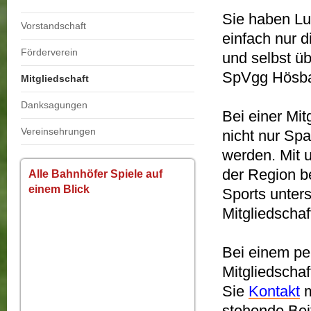
Sie haben Lus
Vorstandschaft
einfach nur 
Förderverein
und selbst ü
SpVgg Hösba
Mitgliedschaft
Danksagungen
Bei einer Mit
Vereinsehrungen
nicht nur Sp
werden. Mit u
der Region b
Alle Bahnhöfer Spiele auf
einem Blick
Sports unters
Mitgliedscha
Bei einem pe
Mitgliedscha
Sie
Kontakt
m
stehende Bei